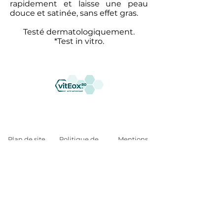
rapidement et laisse une peau
douce et satinée, sans effet gras.
Testé dermatologiquement.
*Test in vitro.
Plan de site
Politique de
Mentions
confidentialité
légales
Contact
Fiche Produit Relative Aux Qualités ou
Caractéristiques Environnementales